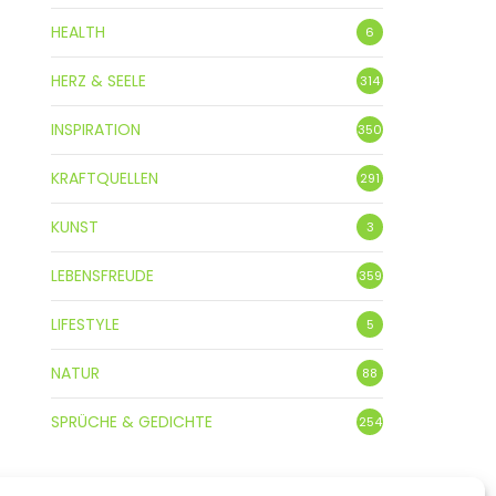
HEALTH
6
HERZ & SEELE
314
INSPIRATION
350
KRAFTQUELLEN
291
KUNST
3
LEBENSFREUDE
359
LIFESTYLE
5
NATUR
88
SPRÜCHE & GEDICHTE
254