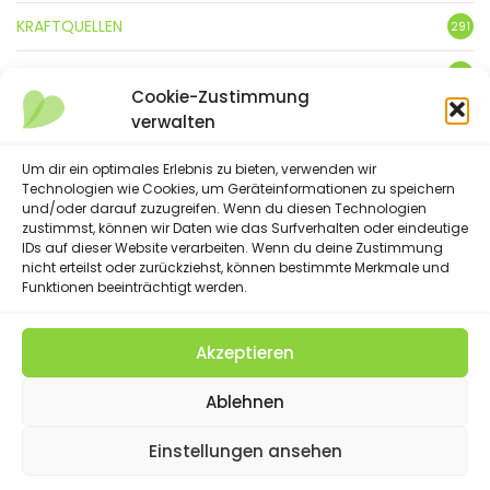
KRAFTQUELLEN
291
KUNST
3
Cookie-Zustimmung
verwalten
LEBENSFREUDE
359
Um dir ein optimales Erlebnis zu bieten, verwenden wir
LIFESTYLE
5
Technologien wie Cookies, um Geräteinformationen zu speichern
und/oder darauf zuzugreifen. Wenn du diesen Technologien
NATUR
88
zustimmst, können wir Daten wie das Surfverhalten oder eindeutige
IDs auf dieser Website verarbeiten. Wenn du deine Zustimmung
SPRÜCHE & GEDICHTE
nicht erteilst oder zurückziehst, können bestimmte Merkmale und
254
Funktionen beeinträchtigt werden.
Akzeptieren
(C) 2023 - Floatingheart. All Rights Reserved.
Ablehnen
IMPRESSUM
DATENSCHUTZERKLÄRUNG
DISCLAIMER
SUCHE
COOKIE-RICHTLINIE (EU)
Einstellungen ansehen