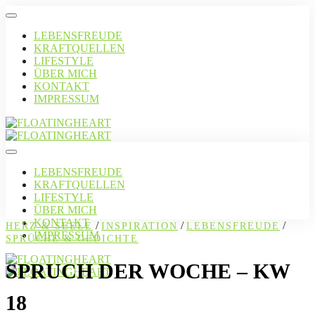
LEBENSFREUDE
KRAFTQUELLEN
LIFESTYLE
ÜBER MICH
KONTAKT
IMPRESSUM
LEBENSFREUDE
KRAFTQUELLEN
LIFESTYLE
ÜBER MICH
KONTAKT
/
/
/
HERZ & SEELE
INSPIRATION
LEBENSFREUDE
IMPRESSUM
SPRÜCHE & GEDICHTE
SPRUCH DER WOCHE – KW
18