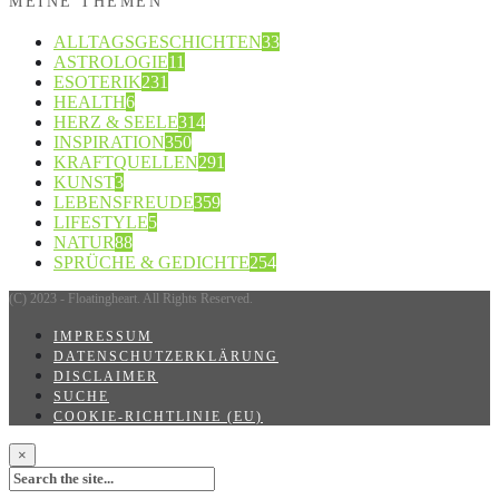
MEINE THEMEN
ALLTAGSGESCHICHTEN
33
ASTROLOGIE
11
ESOTERIK
231
HEALTH
6
HERZ & SEELE
314
INSPIRATION
350
KRAFTQUELLEN
291
KUNST
3
LEBENSFREUDE
359
LIFESTYLE
5
NATUR
88
SPRÜCHE & GEDICHTE
254
(C) 2023 - Floatingheart. All Rights Reserved.
IMPRESSUM
DATENSCHUTZERKLÄRUNG
DISCLAIMER
SUCHE
COOKIE-RICHTLINIE (EU)
×