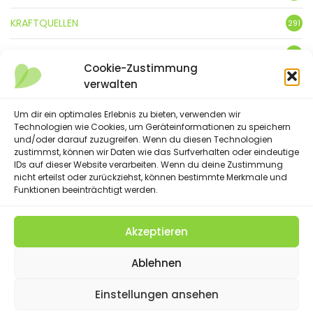
KRAFTQUELLEN
291
KUNST
3
Cookie-Zustimmung
verwalten
LEBENSFREUDE
359
Um dir ein optimales Erlebnis zu bieten, verwenden wir
LIFESTYLE
5
Technologien wie Cookies, um Geräteinformationen zu speichern
und/oder darauf zuzugreifen. Wenn du diesen Technologien
NATUR
88
zustimmst, können wir Daten wie das Surfverhalten oder eindeutige
IDs auf dieser Website verarbeiten. Wenn du deine Zustimmung
SPRÜCHE & GEDICHTE
nicht erteilst oder zurückziehst, können bestimmte Merkmale und
254
Funktionen beeinträchtigt werden.
Akzeptieren
(C) 2023 - Floatingheart. All Rights Reserved.
Ablehnen
IMPRESSUM
DATENSCHUTZERKLÄRUNG
DISCLAIMER
SUCHE
COOKIE-RICHTLINIE (EU)
Einstellungen ansehen