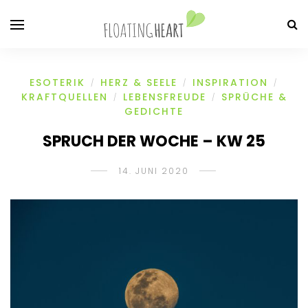
ESOTERIK
HERZ & SEELE
INSPIRATION
/
/
/
KRAFTQUELLEN
LEBENSFREUDE
SPRÜCHE &
/
/
GEDICHTE
SPRUCH DER WOCHE – KW 25
14. JUNI 2020