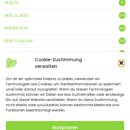
HEALTH
6
HERZ & SEELE
314
INSPIRATION
350
KRAFTQUELLEN
291
KUNST
3
Cookie-Zustimmung
verwalten
LEBENSFREUDE
359
LIFESTYLE
Um dir ein optimales Erlebnis zu bieten, verwenden wir
5
Technologien wie Cookies, um Geräteinformationen zu speichern
und/oder darauf zuzugreifen. Wenn du diesen Technologien
NATUR
88
zustimmst, können wir Daten wie das Surfverhalten oder eindeutige
IDs auf dieser Website verarbeiten. Wenn du deine Zustimmung
SPRÜCHE & GEDICHTE
254
nicht erteilst oder zurückziehst, können bestimmte Merkmale und
Funktionen beeinträchtigt werden.
Akzeptieren