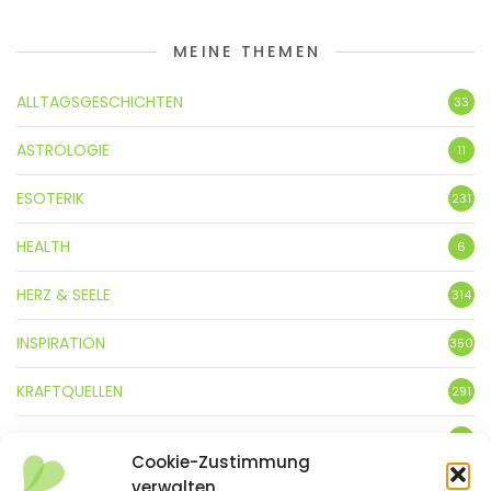
MEINE THEMEN
ALLTAGSGESCHICHTEN
33
ASTROLOGIE
11
ESOTERIK
231
HEALTH
6
HERZ & SEELE
314
INSPIRATION
350
KRAFTQUELLEN
291
KUNST
3
Cookie-Zustimmung
verwalten
LEBENSFREUDE
359