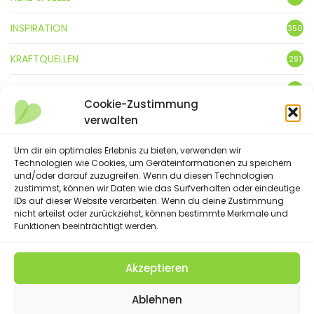
INSPIRATION
350
KRAFTQUELLEN
291
KUNST
3
Cookie-Zustimmung
verwalten
LEBENSFREUDE
359
Um dir ein optimales Erlebnis zu bieten, verwenden wir
LIFESTYLE
5
Technologien wie Cookies, um Geräteinformationen zu speichern
und/oder darauf zuzugreifen. Wenn du diesen Technologien
NATUR
88
zustimmst, können wir Daten wie das Surfverhalten oder eindeutige
IDs auf dieser Website verarbeiten. Wenn du deine Zustimmung
SPRÜCHE & GEDICHTE
nicht erteilst oder zurückziehst, können bestimmte Merkmale und
254
Funktionen beeinträchtigt werden.
Akzeptieren
(C) 2023 - Floatingheart. All Rights Reserved.
Ablehnen
IMPRESSUM
DATENSCHUTZERKLÄRUNG