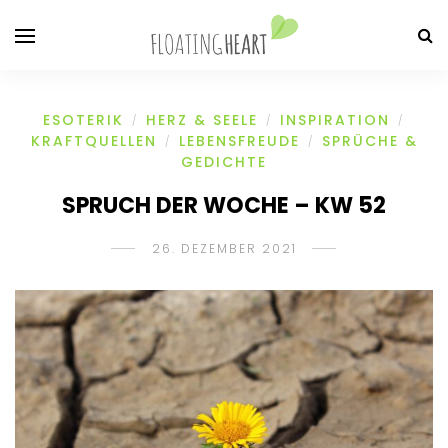
ESOTERIK
HERZ & SEELE
INSPIRATION
/
/
/
KRAFTQUELLEN
LEBENSFREUDE
SPRÜCHE &
/
/
GEDICHTE
SPRUCH DER WOCHE – KW 52
26. DEZEMBER 2021