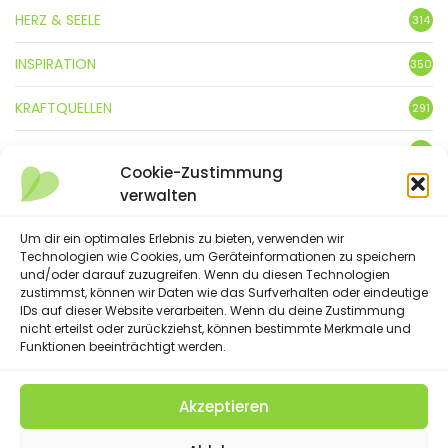
HERZ & SEELE
314
INSPIRATION
350
KRAFTQUELLEN
291
KUNST
3
Cookie-Zustimmung
verwalten
LEBENSFREUDE
359
LIFESTYLE
Um dir ein optimales Erlebnis zu bieten, verwenden wir
5
Technologien wie Cookies, um Geräteinformationen zu speichern
und/oder darauf zuzugreifen. Wenn du diesen Technologien
NATUR
88
zustimmst, können wir Daten wie das Surfverhalten oder eindeutige
IDs auf dieser Website verarbeiten. Wenn du deine Zustimmung
SPRÜCHE & GEDICHTE
254
nicht erteilst oder zurückziehst, können bestimmte Merkmale und
Funktionen beeinträchtigt werden.
Akzeptieren
(C) 2023 - Floatingheart. All Rights Reserved.