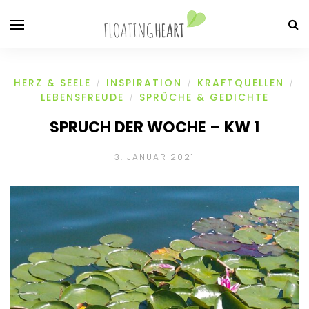
HERZ & SEELE
INSPIRATION
KRAFTQUELLEN
/
/
/
LEBENSFREUDE
SPRÜCHE & GEDICHTE
/
SPRUCH DER WOCHE – KW 1
3. JANUAR 2021