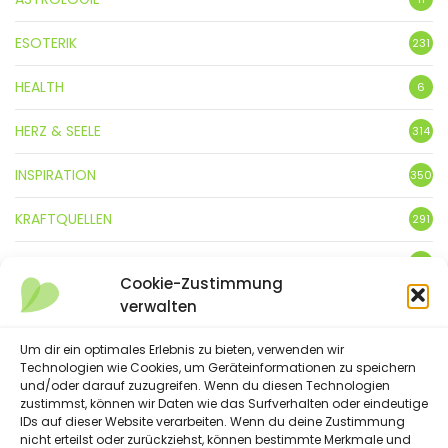
ESOTERIK
231
HEALTH
6
HERZ & SEELE
314
INSPIRATION
350
KRAFTQUELLEN
291
KUNST
3
Cookie-Zustimmung
verwalten
LEBENSFREUDE
359
LIFESTYLE
Um dir ein optimales Erlebnis zu bieten, verwenden wir
5
Technologien wie Cookies, um Geräteinformationen zu speichern
und/oder darauf zuzugreifen. Wenn du diesen Technologien
NATUR
88
zustimmst, können wir Daten wie das Surfverhalten oder eindeutige
IDs auf dieser Website verarbeiten. Wenn du deine Zustimmung
SPRÜCHE & GEDICHTE
254
nicht erteilst oder zurückziehst, können bestimmte Merkmale und