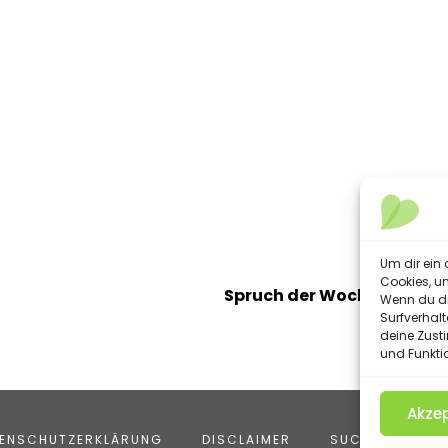
NEXT POST
Um dir ein 
Cookies, u
Spruch der Woche - KW 2
Wenn du di
Surfverhalt
deine Zust
und Funkti
Akzep
ENSCHUTZERKLÄRUNG
DISCLAIMER
SUCHE
COO