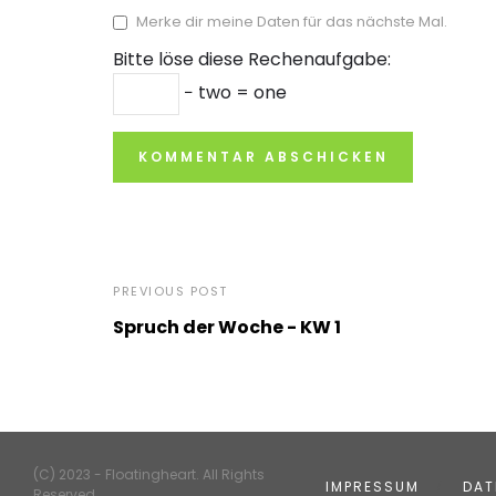
Merke dir meine Daten für das nächste Mal.
Bitte löse diese Rechenaufgabe:
− two = one
PREVIOUS POST
Spruch der Woche - KW 1
(C) 2023 - Floatingheart. All Rights
IMPRESSUM
DAT
Reserved.