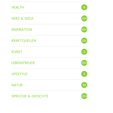
HEALTH
6
HERZ & SEELE
314
INSPIRATION
350
KRAFTQUELLEN
291
KUNST
3
LEBENSFREUDE
359
LIFESTYLE
5
NATUR
88
SPRÜCHE & GEDICHTE
254