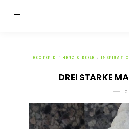
ESOTERIK
HERZ & SEELE
INSPIRATI
/
/
DREI STARKE M
3