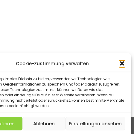
Cookie-Zustimmung verwalten
optimales Erlebnis zu bieten, verwenden wir Technologien wie
m Geräteinformationen zu speichern und/oder darauf zuzugreifen.
esen Technologien zustimmst, können wir Daten wie das
en oder eindeutige IDs auf dieser Website verarbeiten. Wenn du
immung nicht erteilst oder zurückziehst, können bestimmte Merkmale
onen beeinträchtigt werden.
tieren
Ablehnen
Einstellungen ansehen
KIE-RICHTLINIE (EU)