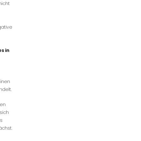
nicht
gative
es in
einen
delt.
nen
 sich
as
chst.