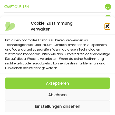
KRAFTQUELLEN
291
KUNST
3
Cookie-Zustimmung
verwalten
LEBENSFREUDE
359
LIFESTYLE
Um dir ein optimales Erlebnis zu bieten, verwenden wir
5
Technologien wie Cookies, um Geräteinformationen zu speichern
und/oder darauf zuzugreifen. Wenn du diesen Technologien
NATUR
88
zustimmst, können wir Daten wie das Surfverhalten oder eindeutige
IDs auf dieser Website verarbeiten. Wenn du deine Zustimmung
SPRÜCHE & GEDICHTE
254
nicht erteilst oder zurückziehst, können bestimmte Merkmale und
Funktionen beeinträchtigt werden.
Akzeptieren
(C) 2023 - Floatingheart. All Rights Reserved.
Ablehnen
IMPRESSUM
DATENSCHUTZERKLÄRUNG
DISCLAIMER
SUCHE
COOKIE-RICHTLINIE (EU)
Einstellungen ansehen