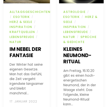
ALLTAGSGESCHICHTEN
ASTROLOGIE
/
ESOTERIK
ESOTERIK
HERZ &
/
/
/
HERZ & SEELE
SEELE
/
/
INSPIRATION
INSPIRATION
/
/
KRAFTQUELLEN
LEBENSFREUDE
/
/
LEBENSFREUDE
NATUR
SPRÜCHE
/
/
NATUR
& GEDICHTE
IM NEBEL DER
KLEINES
FANTASIE
NEUMOND-
RITUAL
Der Winter hat seine
eigenen Gesetze.
Am Freitag, 16.10.20
Man hat das Gefühl,
gibt es einen hoch-
die Zeit vergeht
energetischen
irgendwie langsamer
Neumond, der in der
und bleibt
Waage steht. Das
manchmal…
folgende, kleine
Neumond-Ritual
17. JANUAR 2022
kann…