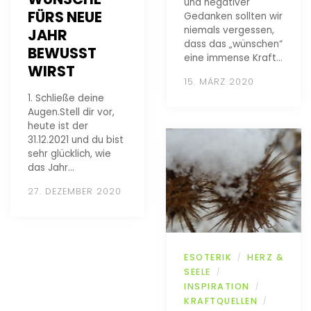
und negativer
FÜRS NEUE
Gedanken sollten wir
niemals vergessen,
JAHR
dass das „wünschen“
BEWUSST
eine immense Kraft…
WIRST
15. MÄRZ 2020
1. Schließe deine
Augen.Stell dir vor,
heute ist der
31.12.2021 und du bist
sehr glücklich, wie
das Jahr…
27. DEZEMBER 2020
ESOTERIK
HERZ &
/
SEELE
/
INSPIRATION
/
KRAFTQUELLEN
/