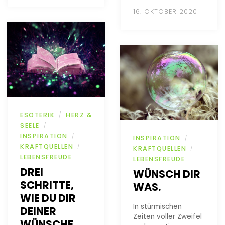
16. OKTOBER 2020
ESOTERIK
HERZ &
/
SEELE
/
INSPIRATION
/
INSPIRATION
/
KRAFTQUELLEN
/
KRAFTQUELLEN
/
LEBENSFREUDE
LEBENSFREUDE
DREI
WÜNSCH DIR
SCHRITTE,
WAS.
WIE DU DIR
In stürmischen
DEINER
Zeiten voller Zweifel
WÜNSCHE