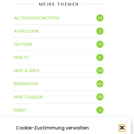
MEINE THEMEN
ALLTAGSGESCHICHTEN
33
ASTROLOGIE
11
ESOTERIK
231
HEALTH
6
HERZ & SEELE
314
INSPIRATION
350
KRAFTQUELLEN
291
KUNST
3
LEBENSFREUDE
359
Cookie-Zustimmung verwalten