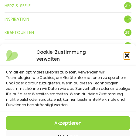
HERZ & SEELE
314
INSPIRATION
350
KRAFTQUELLEN
291
KUNST
3
Cookie-Zustimmung
verwalten
LEBENSFREUDE
359
LIFESTYLE
Um dir ein optimales Erlebnis zu bieten, verwenden wir
5
Technologien wie Cookies, um Geräteinformationen zu speichern
und/oder darauf zuzugreifen. Wenn du diesen Technologien
NATUR
88
zustimmst, können wir Daten wie das Surfverhalten oder eindeutige
IDs auf dieser Website verarbeiten. Wenn du deine Zustimmung
SPRÜCHE & GEDICHTE
254
nicht erteilst oder zurückziehst, können bestimmte Merkmale und
Funktionen beeinträchtigt werden.
Akzeptieren
(C) 2023 - Floatingheart. All Rights Reserved.