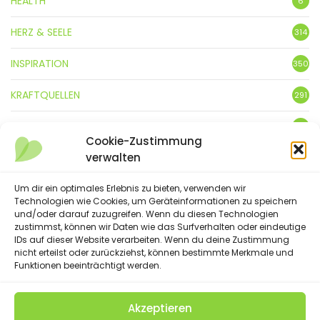
HEALTH
6
HERZ & SEELE
314
INSPIRATION
350
KRAFTQUELLEN
291
KUNST
3
Cookie-Zustimmung
verwalten
LEBENSFREUDE
359
LIFESTYLE
Um dir ein optimales Erlebnis zu bieten, verwenden wir
5
Technologien wie Cookies, um Geräteinformationen zu speichern
und/oder darauf zuzugreifen. Wenn du diesen Technologien
NATUR
88
zustimmst, können wir Daten wie das Surfverhalten oder eindeutige
IDs auf dieser Website verarbeiten. Wenn du deine Zustimmung
SPRÜCHE & GEDICHTE
254
nicht erteilst oder zurückziehst, können bestimmte Merkmale und
Funktionen beeinträchtigt werden.
Akzeptieren