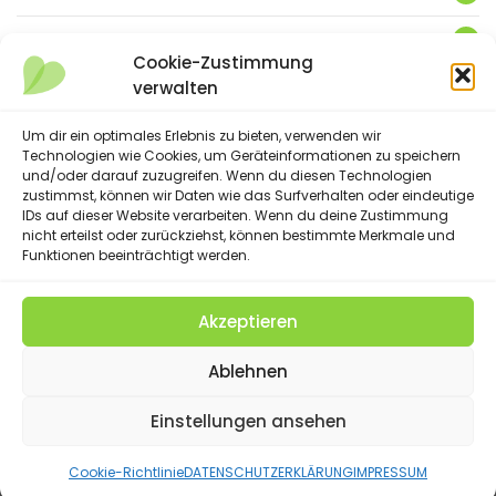
KUNST
3
Cookie-Zustimmung
verwalten
LEBENSFREUDE
359
LIFESTYLE
Um dir ein optimales Erlebnis zu bieten, verwenden wir
5
Technologien wie Cookies, um Geräteinformationen zu speichern
und/oder darauf zuzugreifen. Wenn du diesen Technologien
NATUR
88
zustimmst, können wir Daten wie das Surfverhalten oder eindeutige
IDs auf dieser Website verarbeiten. Wenn du deine Zustimmung
SPRÜCHE & GEDICHTE
254
nicht erteilst oder zurückziehst, können bestimmte Merkmale und
Funktionen beeinträchtigt werden.
Akzeptieren
(C) 2023 - Floatingheart. All Rights Reserved.
Ablehnen
IMPRESSUM
DATENSCHUTZERKLÄRUNG
DISCLAIMER
SUCHE
COOKIE-RICHTLINIE (EU)
Einstellungen ansehen
Cookie-Richtlinie
DATENSCHUTZERKLÄRUNG
IMPRESSUM