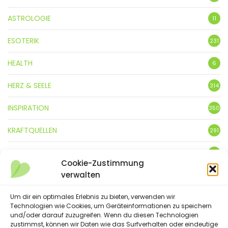
ASTROLOGIE
11
ESOTERIK
231
HEALTH
6
HERZ & SEELE
314
INSPIRATION
350
KRAFTQUELLEN
291
KUNST
3
Cookie-Zustimmung
verwalten
LEBENSFREUDE
359
Um dir ein optimales Erlebnis zu bieten, verwenden wir
LIFESTYLE
5
Technologien wie Cookies, um Geräteinformationen zu speichern
und/oder darauf zuzugreifen. Wenn du diesen Technologien
NATUR
88
zustimmst, können wir Daten wie das Surfverhalten oder eindeutige