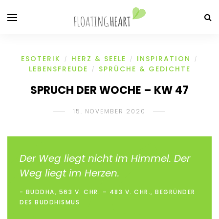
ESOTERIK
HERZ & SEELE
INSPIRATION
/
/
/
LEBENSFREUDE
SPRÜCHE & GEDICHTE
/
SPRUCH DER WOCHE – KW 47
15. NOVEMBER 2020
Der Weg liegt nicht im Himmel. Der
Weg liegt im Herzen.
BUDDHA, 563 V. CHR. – 483 V. CHR., BEGRÜNDER
DES BUDDHISMUS