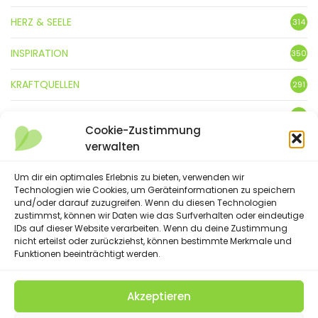
HERZ & SEELE
314
INSPIRATION
350
KRAFTQUELLEN
291
KUNST
3
Cookie-Zustimmung
verwalten
LEBENSFREUDE
359
LIFESTYLE
Um dir ein optimales Erlebnis zu bieten, verwenden wir
5
Technologien wie Cookies, um Geräteinformationen zu speichern
und/oder darauf zuzugreifen. Wenn du diesen Technologien
NATUR
88
zustimmst, können wir Daten wie das Surfverhalten oder eindeutige
IDs auf dieser Website verarbeiten. Wenn du deine Zustimmung
SPRÜCHE & GEDICHTE
254
nicht erteilst oder zurückziehst, können bestimmte Merkmale und
Funktionen beeinträchtigt werden.
Akzeptieren
(C) 2023 - Floatingheart. All Rights Reserved.