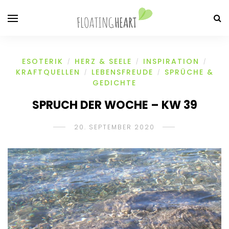
ESOTERIK
HERZ & SEELE
INSPIRATION
/
/
/
KRAFTQUELLEN
LEBENSFREUDE
SPRÜCHE &
/
/
GEDICHTE
SPRUCH DER WOCHE – KW 39
20. SEPTEMBER 2020