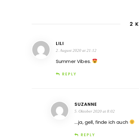
2 
LILI
2. August 2020 at 21:12
Summer Vibes.
REPLY
SUZANNE
5. Oktober 2020 at 8:02
….ja, gell, finde ich auch
REPLY