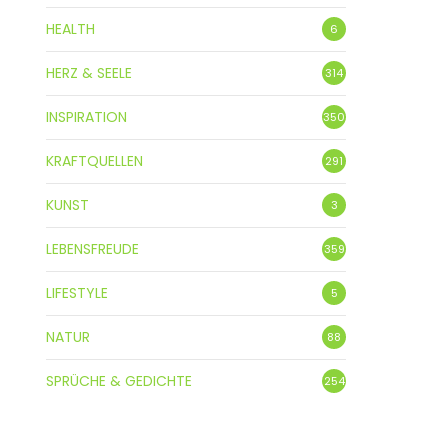
HEALTH
6
HERZ & SEELE
314
INSPIRATION
350
KRAFTQUELLEN
291
KUNST
3
LEBENSFREUDE
359
LIFESTYLE
5
NATUR
88
SPRÜCHE & GEDICHTE
254