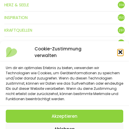
HERZ & SEELE
314
INSPIRATION
350
KRAFTQUELLEN
291
KUNST
3
Cookie-Zustimmung
verwalten
LEBENSFREUDE
359
Um dir ein optimales Erlebnis zu bieten, verwenden wir
LIFESTYLE
5
Technologien wie Cookies, um Geräteinformationen zu speichern
und/oder darauf zuzugreifen. Wenn du diesen Technologien
NATUR
88
zustimmst, können wir Daten wie das Surfverhalten oder eindeutige
IDs auf dieser Website verarbeiten. Wenn du deine Zustimmung
SPRÜCHE & GEDICHTE
nicht erteilst oder zurückziehst, können bestimmte Merkmale und
254
Funktionen beeinträchtigt werden.
Akzeptieren
(C) 2023 - Floatingheart. All Rights Reserved.