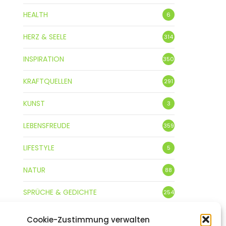
HEALTH
6
HERZ & SEELE
314
INSPIRATION
350
KRAFTQUELLEN
291
KUNST
3
LEBENSFREUDE
359
LIFESTYLE
5
NATUR
88
SPRÜCHE & GEDICHTE
254
Cookie-Zustimmung verwalten