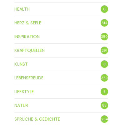
HEALTH
6
HERZ & SEELE
314
INSPIRATION
350
KRAFTQUELLEN
291
KUNST
3
LEBENSFREUDE
359
LIFESTYLE
5
NATUR
88
SPRÜCHE & GEDICHTE
254