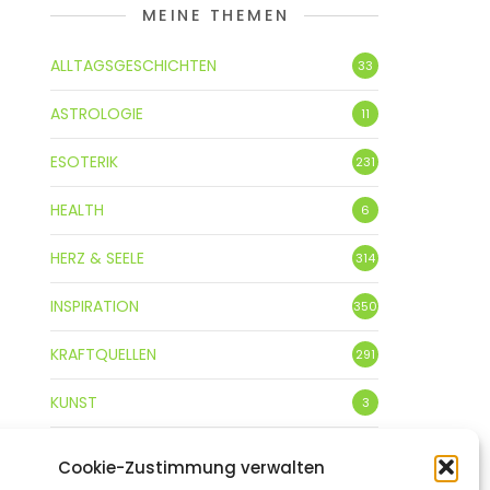
MEINE THEMEN
ALLTAGSGESCHICHTEN
33
ASTROLOGIE
11
ESOTERIK
231
HEALTH
6
HERZ & SEELE
314
INSPIRATION
350
KRAFTQUELLEN
291
KUNST
3
LEBENSFREUDE
359
Cookie-Zustimmung verwalten