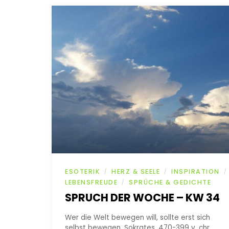
ESOTERIK
HERZ & SEELE
INSPIRATION
/
/
/
LEBENSFREUDE
SPRÜCHE & GEDICHTE
/
SPRUCH DER WOCHE – KW 34
Wer die Welt bewegen will, sollte erst sich
selbst bewegen. Sokrates, 470-399 v. chr.,