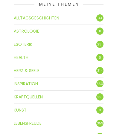
MEINE THEMEN
ALLTAGSGESCHICHTEN
33
ASTROLOGIE
11
ESOTERIK
231
HEALTH
6
HERZ & SEELE
314
INSPIRATION
350
KRAFTQUELLEN
291
KUNST
3
LEBENSFREUDE
359