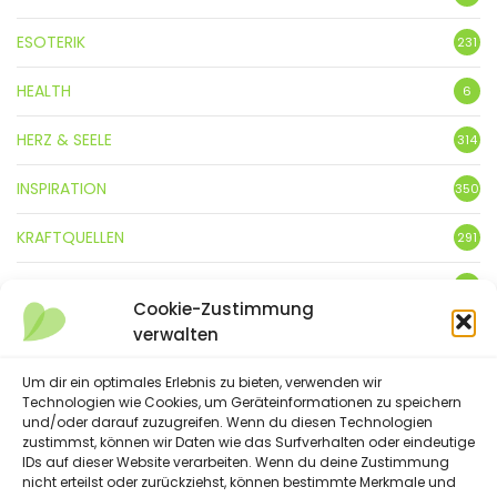
ESOTERIK
231
HEALTH
6
HERZ & SEELE
314
INSPIRATION
350
KRAFTQUELLEN
291
KUNST
3
Cookie-Zustimmung
verwalten
LEBENSFREUDE
359
LIFESTYLE
Um dir ein optimales Erlebnis zu bieten, verwenden wir
5
Technologien wie Cookies, um Geräteinformationen zu speichern
und/oder darauf zuzugreifen. Wenn du diesen Technologien
NATUR
88
zustimmst, können wir Daten wie das Surfverhalten oder eindeutige
IDs auf dieser Website verarbeiten. Wenn du deine Zustimmung
SPRÜCHE & GEDICHTE
nicht erteilst oder zurückziehst, können bestimmte Merkmale und
254