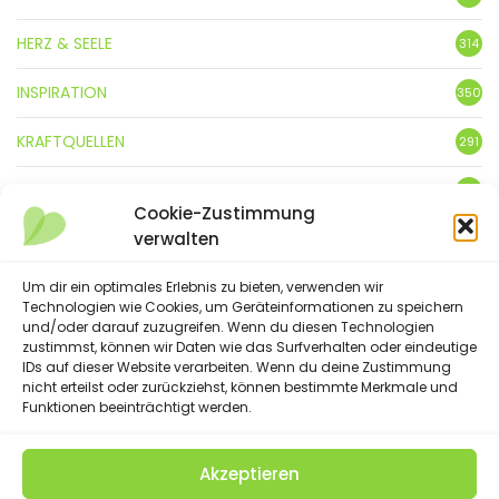
HERZ & SEELE
314
INSPIRATION
350
KRAFTQUELLEN
291
KUNST
3
Cookie-Zustimmung
verwalten
LEBENSFREUDE
359
LIFESTYLE
Um dir ein optimales Erlebnis zu bieten, verwenden wir
5
Technologien wie Cookies, um Geräteinformationen zu speichern
und/oder darauf zuzugreifen. Wenn du diesen Technologien
NATUR
88
zustimmst, können wir Daten wie das Surfverhalten oder eindeutige
IDs auf dieser Website verarbeiten. Wenn du deine Zustimmung
SPRÜCHE & GEDICHTE
254
nicht erteilst oder zurückziehst, können bestimmte Merkmale und
Funktionen beeinträchtigt werden.
Akzeptieren
(C) 2023 - Floatingheart. All Rights Reserved.