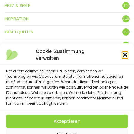
HERZ & SEELE
314
INSPIRATION
350
KRAFTQUELLEN
291
KUNST
3
Cookie-Zustimmung
verwalten
LEBENSFREUDE
359
LIFESTYLE
Um dir ein optimales Erlebnis zu bieten, verwenden wir
5
Technologien wie Cookies, um Geräteinformationen zu speichern
und/oder darauf zuzugreifen. Wenn du diesen Technologien
NATUR
88
zustimmst, können wir Daten wie das Surfverhalten oder eindeutige
IDs auf dieser Website verarbeiten. Wenn du deine Zustimmung
SPRÜCHE & GEDICHTE
254
nicht erteilst oder zurückziehst, können bestimmte Merkmale und
Funktionen beeinträchtigt werden.
Akzeptieren
(C) 2023 - Floatingheart. All Rights Reserved.