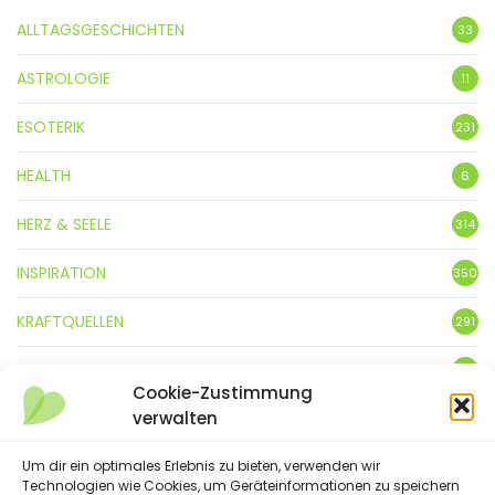
ALLTAGSGESCHICHTEN
33
ASTROLOGIE
11
ESOTERIK
231
HEALTH
6
HERZ & SEELE
314
INSPIRATION
350
KRAFTQUELLEN
291
KUNST
3
Cookie-Zustimmung
verwalten
LEBENSFREUDE
359
LIFESTYLE
Um dir ein optimales Erlebnis zu bieten, verwenden wir
5
Technologien wie Cookies, um Geräteinformationen zu speichern