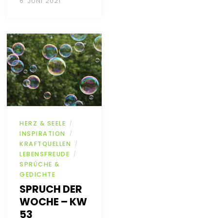
6. JUNI 2021
HERZ & SEELE
/
INSPIRATION
/
KRAFTQUELLEN
/
LEBENSFREUDE
/
SPRÜCHE &
GEDICHTE
SPRUCH DER
WOCHE – KW
53