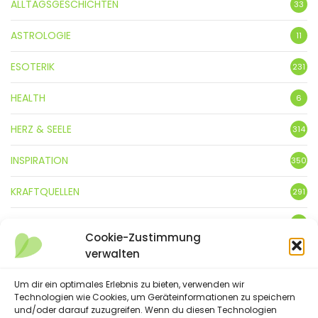
ALLTAGSGESCHICHTEN
33
ASTROLOGIE
11
ESOTERIK
231
HEALTH
6
HERZ & SEELE
314
INSPIRATION
350
KRAFTQUELLEN
291
KUNST
3
Cookie-Zustimmung
verwalten
LEBENSFREUDE
359
LIFESTYLE
Um dir ein optimales Erlebnis zu bieten, verwenden wir
5
Technologien wie Cookies, um Geräteinformationen zu speichern
und/oder darauf zuzugreifen. Wenn du diesen Technologien
NATUR
88