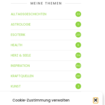
MEINE THEMEN
ALLTAGSGESCHICHTEN
33
ASTROLOGIE
11
ESOTERIK
231
HEALTH
6
HERZ & SEELE
314
INSPIRATION
350
KRAFTQUELLEN
291
KUNST
3
LEBENSFREUDE
359
Cookie-Zustimmung verwalten