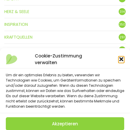
HERZ & SEELE
314
INSPIRATION
350
KRAFTQUELLEN
291
KUNST
3
Cookie-Zustimmung
verwalten
LEBENSFREUDE
359
LIFESTYLE
Um dir ein optimales Erlebnis zu bieten, verwenden wir
5
Technologien wie Cookies, um Geräteinformationen zu speichern
und/oder darauf zuzugreifen. Wenn du diesen Technologien
NATUR
88
zustimmst, können wir Daten wie das Surfverhalten oder eindeutige
IDs auf dieser Website verarbeiten. Wenn du deine Zustimmung
SPRÜCHE & GEDICHTE
254
nicht erteilst oder zurückziehst, können bestimmte Merkmale und
Funktionen beeinträchtigt werden.
Akzeptieren
(C) 2023 - Floatingheart. All Rights Reserved.