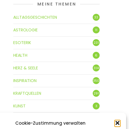
MEINE THEMEN
ALLTAGSGESCHICHTEN
33
ASTROLOGIE
11
ESOTERIK
231
HEALTH
6
HERZ & SEELE
314
INSPIRATION
350
KRAFTQUELLEN
291
KUNST
3
LEBENSFREUDE
359
Cookie-Zustimmung verwalten