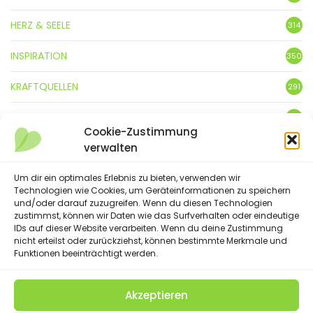
HERZ & SEELE
314
INSPIRATION
350
KRAFTQUELLEN
291
KUNST
3
Cookie-Zustimmung
verwalten
LEBENSFREUDE
359
LIFESTYLE
Um dir ein optimales Erlebnis zu bieten, verwenden wir
5
Technologien wie Cookies, um Geräteinformationen zu speichern
und/oder darauf zuzugreifen. Wenn du diesen Technologien
NATUR
88
zustimmst, können wir Daten wie das Surfverhalten oder eindeutige
IDs auf dieser Website verarbeiten. Wenn du deine Zustimmung
SPRÜCHE & GEDICHTE
254
nicht erteilst oder zurückziehst, können bestimmte Merkmale und
Funktionen beeinträchtigt werden.
Akzeptieren
(C) 2023 - Floatingheart. All Rights Reserved.