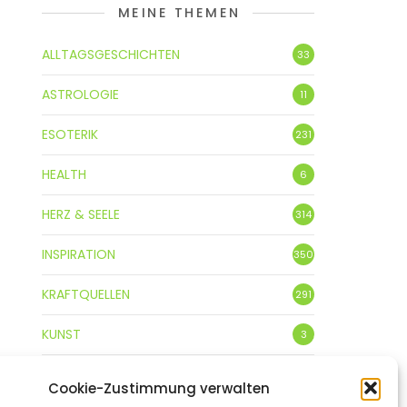
MEINE THEMEN
ALLTAGSGESCHICHTEN
33
ASTROLOGIE
11
ESOTERIK
231
HEALTH
6
HERZ & SEELE
314
INSPIRATION
350
KRAFTQUELLEN
291
KUNST
3
LEBENSFREUDE
359
Cookie-Zustimmung verwalten